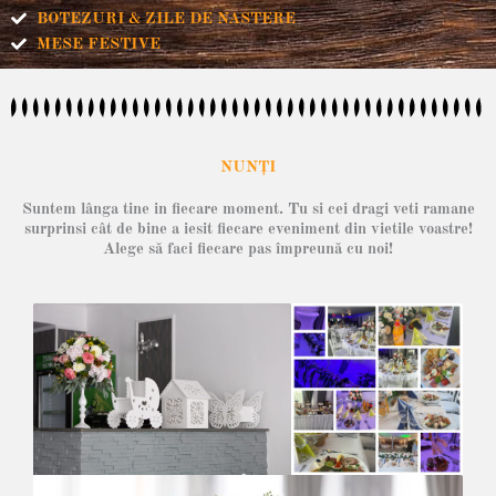
BOTEZURI & ZILE DE NASTERE
MESE FESTIVE
NUNȚI
Suntem lânga tine in fiecare moment. Tu si cei dragi veti ramane
surprinsi cât de bine a iesit fiecare eveniment din vietile voastre!
Alege să faci fiecare pas împreună cu noi!