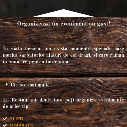
Organizează un eveniment cu gust!
In viata fiecarui om exista momente speciale care
merita sarbatorite alaturi de cei dragi, si care raman
in amintire pentru totdeauna.
Citeste mai mult...
La Restaurant Andreiuta poți organiza evenimente
de orice tip:
NUNTI
MAJORATE